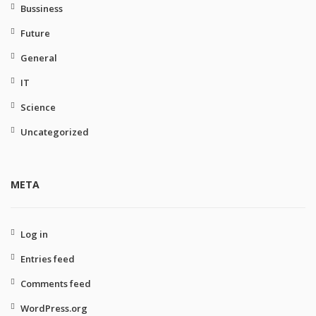
Bussiness
Future
General
IT
Science
Uncategorized
META
Log in
Entries feed
Comments feed
WordPress.org