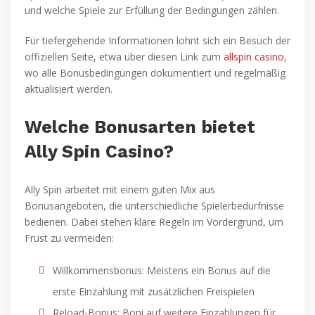
und welche Spiele zur Erfüllung der Bedingungen zählen.
Für tiefergehende Informationen lohnt sich ein Besuch der
offiziellen Seite, etwa über diesen Link zum
allspin casino
,
wo alle Bonusbedingungen dokumentiert und regelmäßig
aktualisiert werden.
Welche Bonusarten bietet
Ally Spin Casino?
Ally Spin arbeitet mit einem guten Mix aus
Bonusangeboten, die unterschiedliche Spielerbedürfnisse
bedienen. Dabei stehen klare Regeln im Vordergrund, um
Frust zu vermeiden:
Willkommensbonus: Meistens ein Bonus auf die
erste Einzahlung mit zusätzlichen Freispielen
Reload-Bonus: Boni auf weitere Einzahlungen für