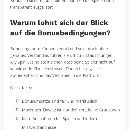
Bonus zu sichern. Auch die Ausnahmen bei Spielen sind
transparent aufgelistet.
Warum lohnt sich der Blick
auf die Bonusbedingungen?
Bonusangebote können verlockend sein, doch ohne
genaues Verständnis führen sie oft zu Enttäuschungen.
Ally Spin Casino stellt sicher, dass seine Spieler nicht auf
verwirrende Klauseln stoßen. Dadurch steigt die
Zufriedenheit und das Vertrauen in die Plattform.
Quick facts:
Bonusumsätze sind fair und marktüblich
Maximaler Einsatz ist klar definiert, keine Grauzonen
Klare Ausnahmen bei Spielen verhindern
Missverständnisse