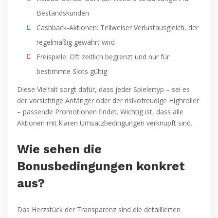
Bestandskunden
Cashback-Aktionen: Teilweiser Verlustausgleich, der
regelmäßig gewährt wird
Freispiele: Oft zeitlich begrenzt und nur für
bestimmte Slots gültig
Diese Vielfalt sorgt dafür, dass jeder Spielertyp – sei es
der vorsichtige Anfänger oder der risikofreudige Highroller
– passende Promotionen findet. Wichtig ist, dass alle
Aktionen mit klaren Umsatzbedingungen verknüpft sind.
Wie sehen die
Bonusbedingungen konkret
aus?
Das Herzstück der Transparenz sind die detaillierten