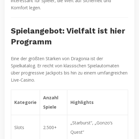
interessant für Spieler, die Wert auf Sicherheit und
Komfort legen.
Spielangebot: Vielfalt ist hier
Programm
Eine der größten Stärken von Dragonia ist der
Spielkatalog. Er reicht von klassischen Spielautomaten
über progressive Jackpots bis hin zu einem umfangreichen
Live-Casino.
Anzahl
Kategorie
Highlights
Spiele
„Starburst“, „Gonzo’s
Slots
2.500+
Quest“