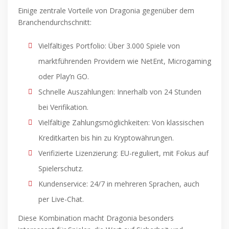
Einige zentrale Vorteile von Dragonia gegenüber dem
Branchendurchschnitt:
Vielfältiges Portfolio: Über 3.000 Spiele von
marktführenden Providern wie NetEnt, Microgaming
oder Play’n GO.
Schnelle Auszahlungen: Innerhalb von 24 Stunden
bei Verifikation.
Vielfältige Zahlungsmöglichkeiten: Von klassischen
Kreditkarten bis hin zu Kryptowährungen.
Verifizierte Lizenzierung: EU-reguliert, mit Fokus auf
Spielerschutz.
Kundenservice: 24/7 in mehreren Sprachen, auch
per Live-Chat.
Diese Kombination macht Dragonia besonders