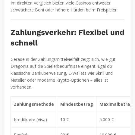
Im direkten Vergleich bieten viele Casinos entweder
schwächere Boni oder höhere Hürden beim Freispielen.
Zahlungsverkehr: Flexibel und
schnell
Gerade in der Zahlungsmittelvielfalt zeigt sich, wie gut
Dragonia auf die Spielerbedürfnisse eingeht. Egal ob
klassische Banküberweisung, E-Wallets wie Skrill und
Neteller oder moderne Krypto-Optionen – alles ist
vorhanden.
Zahlungsmethode
Mindestbetrag
Maximalbetrag
Kreditkarte (Visa)
10 €
5.000 €
PayPal
20 €
10.000 €