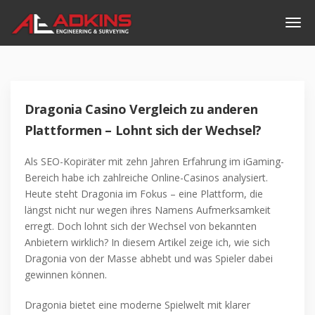
Dragonia Casino Vergleich zu anderen
Plattformen – Lohnt sich der Wechsel?
Als SEO-Kopiräter mit zehn Jahren Erfahrung im iGaming-
Bereich habe ich zahlreiche Online-Casinos analysiert.
Heute steht Dragonia im Fokus – eine Plattform, die
längst nicht nur wegen ihres Namens Aufmerksamkeit
erregt. Doch lohnt sich der Wechsel von bekannten
Anbietern wirklich? In diesem Artikel zeige ich, wie sich
Dragonia von der Masse abhebt und was Spieler dabei
gewinnen können.
Dragonia bietet eine moderne Spielwelt mit klarer