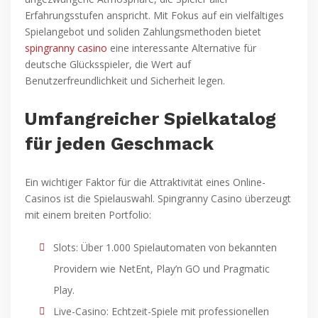
Erfahrungsstufen anspricht. Mit Fokus auf ein vielfältiges
Spielangebot und soliden Zahlungsmethoden bietet
spingranny casino
eine interessante Alternative für
deutsche Glücksspieler, die Wert auf
Benutzerfreundlichkeit und Sicherheit legen.
Umfangreicher Spielkatalog
für jeden Geschmack
Ein wichtiger Faktor für die Attraktivität eines Online-
Casinos ist die Spielauswahl. Spingranny Casino überzeugt
mit einem breiten Portfolio:
Slots: Über 1.000 Spielautomaten von bekannten
Providern wie NetEnt, Play’n GO und Pragmatic
Play.
Live-Casino: Echtzeit-Spiele mit professionellen