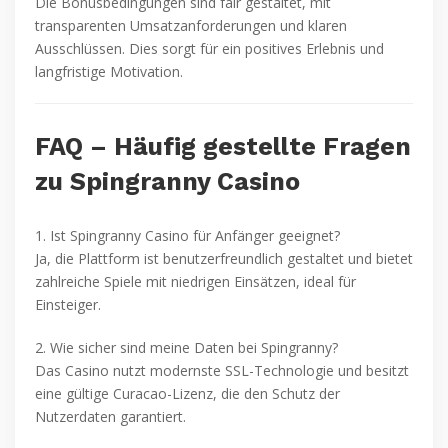
Die Bonusbedingungen sind fair gestaltet, mit
transparenten Umsatzanforderungen und klaren
Ausschlüssen. Dies sorgt für ein positives Erlebnis und
langfristige Motivation.
FAQ – Häufig gestellte Fragen
zu Spingranny Casino
1. Ist Spingranny Casino für Anfänger geeignet?
Ja, die Plattform ist benutzerfreundlich gestaltet und bietet
zahlreiche Spiele mit niedrigen Einsätzen, ideal für
Einsteiger.
2. Wie sicher sind meine Daten bei Spingranny?
Das Casino nutzt modernste SSL-Technologie und besitzt
eine gültige Curacao-Lizenz, die den Schutz der
Nutzerdaten garantiert.