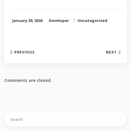
January 29, 2026
Developer
Uncategorized
PREVIOUS
NEXT
Comments are closed.
Search
for: