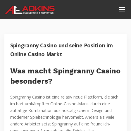
Spingranny Casino und seine Position im
Online Casino Markt
Was macht Spingranny Casino
besonders?
Spingranny Casino ist eine relativ neue Plattform, die sich
im hart umkämpften Online-Casino-Markt durch eine
auffällige Kombination aus nostalgischem Design und
moderner Spieltechnologie hervorhebt. Anders als viele
andere Anbieter setzt Spingranny auf eine freundlich-
ungezwungene Atmosphäre, die Spieler aller