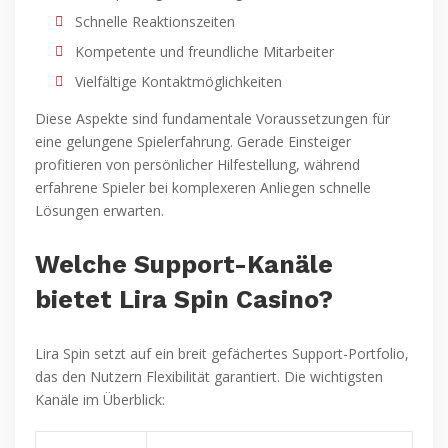
Schnelle Reaktionszeiten
Kompetente und freundliche Mitarbeiter
Vielfältige Kontaktmöglichkeiten
Diese Aspekte sind fundamentale Voraussetzungen für
eine gelungene Spielerfahrung. Gerade Einsteiger
profitieren von persönlicher Hilfestellung, während
erfahrene Spieler bei komplexeren Anliegen schnelle
Lösungen erwarten.
Welche Support-Kanäle
bietet Lira Spin Casino?
Lira Spin setzt auf ein breit gefächertes Support-Portfolio,
das den Nutzern Flexibilität garantiert. Die wichtigsten
Kanäle im Überblick: