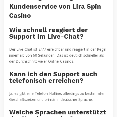
Kundenservice von Lira Spin
Casino
Wie schnell reagiert der
Support im Live-Chat?
Der Live-Chat ist 24/7 erreichbar und reagiert in der Regel
innerhalb von 60 Sekunden. Das ist deutlich schneller als
der Durchschnitt vieler Online-Casinos.
Kann ich den Support auch
telefonisch erreichen?
Ja, es gibt eine Telefon-Hotline, allerdings zu bestimmten
Geschäftszeiten und primär in deutscher Sprache.
Welche Sprachen unterstützt