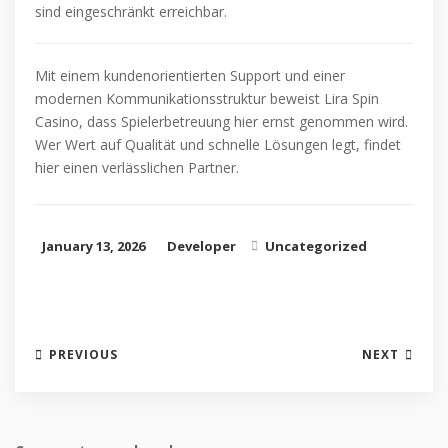
sind eingeschränkt erreichbar.
Mit einem kundenorientierten Support und einer
modernen Kommunikationsstruktur beweist Lira Spin
Casino, dass Spielerbetreuung hier ernst genommen wird.
Wer Wert auf Qualität und schnelle Lösungen legt, findet
hier einen verlässlichen Partner.
January 13, 2026
Developer
Uncategorized
PREVIOUS
NEXT