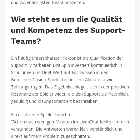
und zuverlässigsten Reaktionszeiten.
Wie steht es um die Qualität
und Kompetenz des Support-
Teams?
Ein häufig unterschätzter Faktor ist die Qualifikation der
Support-Mitarbeiter. Lira Spin investiert kontinuierlich in
Schulungen und legt Wert auf Fachwissen in den
Bereichen Casino-Spiele, technische Abläufe sowie
Zahlungsfragen. Das Ergebnis spiegelt sich in der positiven
Resonanz der Spieler wider, die den Support als freundlich,
geduldig und lösungsorientiert beschreiben.
Ein erfahrener Spieler berichtet:
“Schon nach wenigen Minuten im Live-Chat fühlte ich mich
verstanden. Die Antworten waren klar, verständlich und
direkt auf mein Problem zugeschnitten.”