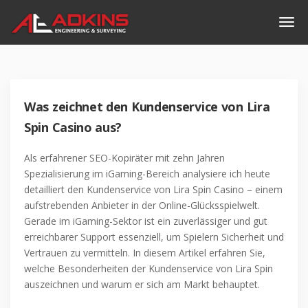
Was zeichnet den Kundenservice von Lira
Spin Casino aus?
Als erfahrener SEO-Kopiräter mit zehn Jahren
Spezialisierung im iGaming-Bereich analysiere ich heute
detailliert den Kundenservice von Lira Spin Casino – einem
aufstrebenden Anbieter in der Online-Glücksspielwelt.
Gerade im iGaming-Sektor ist ein zuverlässiger und gut
erreichbarer Support essenziell, um Spielern Sicherheit und
Vertrauen zu vermitteln. In diesem Artikel erfahren Sie,
welche Besonderheiten der Kundenservice von Lira Spin
auszeichnen und warum er sich am Markt behauptet.