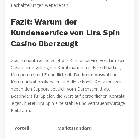
Fachabteilungen weiterleiten.
Fazit: Warum der
Kundenservice von Lira Spin
Casino überzeugt
Zusammenfassend zeigt der Kundenservice von Lira Spin
Casino eine gelungene Kombination aus Erreichbarkeit,
Kompetenz und Freundlichkeit. Die breite Auswahl an
Kommunikationskanälen und die schnelle Reaktionszeit
heben den Support deutlich vom Durchschnitt ab.
Besonders für Spieler, die Wert auf persönlichen Kontakt
legen, bietet Lira Spin eine stabile und vertrauenswürdige
Plattform.
Vorteil
Marktstandard