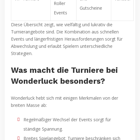
Roller
Gutscheine
Events
Diese Übersicht zeigt, wie vielfältig und lukrativ die
Turnierangebote sind. Die Kombination aus schnellen
Events und längerfristigen Herausforderungen sorgt für
Abwechslung und erlaubt Spielern unterschiedliche
Strategien.
Was macht die Turniere bei
Wonderluck besonders?
Wonderluck hebt sich mit einigen Merkmalen von der
breiten Masse ab:
Regelmäßiger Wechsel der Events sorgt für
ständige Spannung.
Breites Spielangebot: Turniere beschränken sich