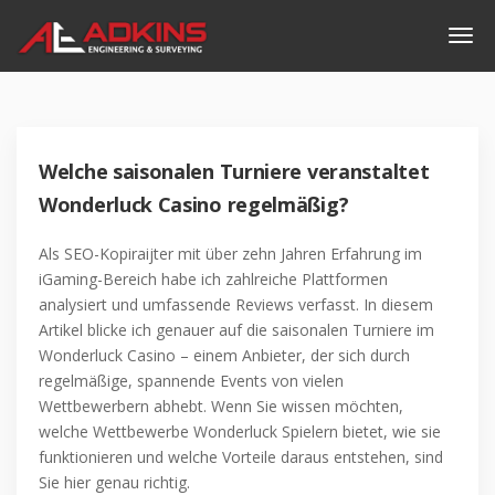
Welche saisonalen Turniere veranstaltet
Wonderluck Casino regelmäßig?
Als SEO-Kopiraijter mit über zehn Jahren Erfahrung im
iGaming-Bereich habe ich zahlreiche Plattformen
analysiert und umfassende Reviews verfasst. In diesem
Artikel blicke ich genauer auf die saisonalen Turniere im
Wonderluck Casino – einem Anbieter, der sich durch
regelmäßige, spannende Events von vielen
Wettbewerbern abhebt. Wenn Sie wissen möchten,
welche Wettbewerbe Wonderluck Spielern bietet, wie sie
funktionieren und welche Vorteile daraus entstehen, sind
Sie hier genau richtig.