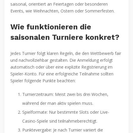
saisonal, orientiert an Feiertagen oder besonderen
Events, wie Weihnachten, Ostern oder Sommerfesten.
Wie funktionieren die
saisonalen Turniere konkret?
Jedes Turnier folgt klaren Regeln, die den Wettbewerb fair
und nachvollziehbar gestalten. Die Anmeldung erfolgt
automatisch oder über eine explizite Registrierung im
Spieler-Konto. Für eine erfolgreiche Teilnahme sollten
Spieler folgende Punkte beachten:
Turnierzeitraum: Meist zwei bis drei Wochen,
während der man aktiv spielen muss.
Spielformate: Nur bestimmte Slots oder Live-
Casino-Spiele sind teilnahmeberechtigt.
Punktevergabe: Je nach Turnier variiert die