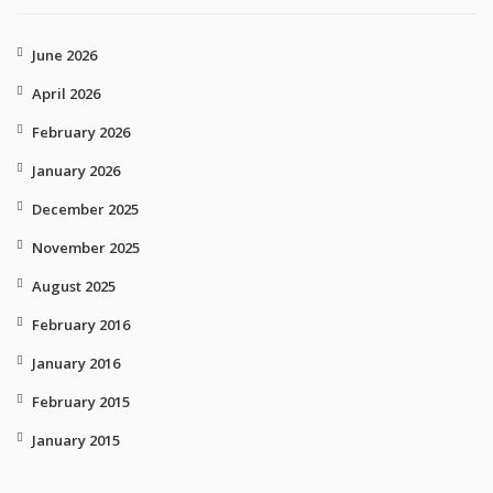
June 2026
April 2026
February 2026
January 2026
December 2025
November 2025
August 2025
February 2016
January 2016
February 2015
January 2015