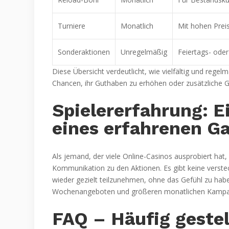
Turniere
Monatlich
Mit hohen Prei
Sonderaktionen
Unregelmäßig
Feiertags- ode
Diese Übersicht verdeutlicht, wie vielfältig und regel
Chancen, ihr Guthaben zu erhöhen oder zusätzliche G
Spielererfahrung: E
eines erfahrenen G
Als jemand, der viele Online-Casinos ausprobiert hat, 
Kommunikation zu den Aktionen. Es gibt keine verste
wieder gezielt teilzunehmen, ohne das Gefühl zu ha
Wochenangeboten und größeren monatlichen Kampag
FAQ – Häufig gestel