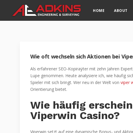
HOME
ABOUT
Wie oft wechseln sich Aktionen bei Vip
Als erfahrener SEO-Kopiraÿter mit zehn Jahren Expert
Lupe genommen. Heute analysiere ich, wie häufig sich
Spieler mit sich bringt. Wer neu in der Welt von
viper 
Orientierung bietet.
Wie häufig erschein
Viperwin Casino?
Viperwin setzt auf eine dynamische Bonus- und Aktion