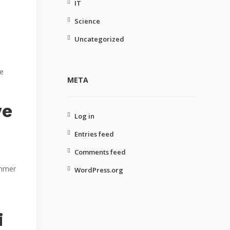
IT
Science
Uncategorized
ue
META
ve
Log in
Entries feed
Comments feed
immer
WordPress.org
i