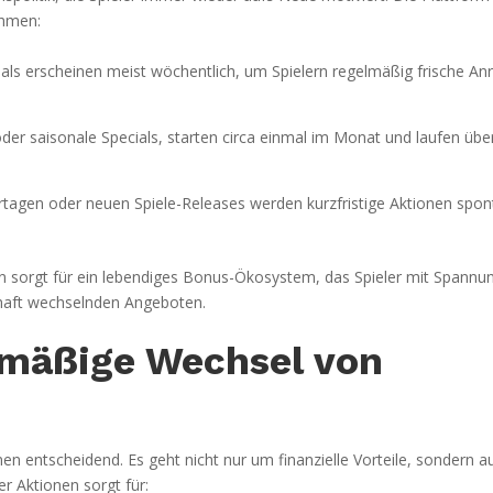
thmen:
eals erscheinen meist wöchentlich, um Spielern regelmäßig frische Anr
er saisonale Specials, starten circa einmal im Monat und laufen übe
tagen oder neuen Spiele-Releases werden kurzfristige Aktionen spon
en sorgt für ein lebendiges Bonus-Ökosystem, das Spieler mit Spannu
erhaft wechselnden Angeboten.
lmäßige Wechsel von
nen entscheidend. Es geht nicht nur um finanzielle Vorteile, sondern a
er Aktionen sorgt für: