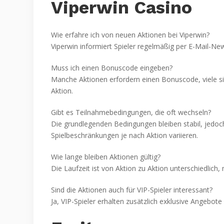
Viperwin Casino
Wie erfahre ich von neuen Aktionen bei Viperwin?
Viperwin informiert Spieler regelmäßig per E-Mail-New
Muss ich einen Bonuscode eingeben?
Manche Aktionen erfordern einen Bonuscode, viele sin
Aktion.
Gibt es Teilnahmebedingungen, die oft wechseln?
Die grundlegenden Bedingungen bleiben stabil, jedo
Spielbeschränkungen je nach Aktion variieren.
Wie lange bleiben Aktionen gültig?
Die Laufzeit ist von Aktion zu Aktion unterschiedlic
Sind die Aktionen auch für VIP-Spieler interessant?
Ja, VIP-Spieler erhalten zusätzlich exklusive Angebot