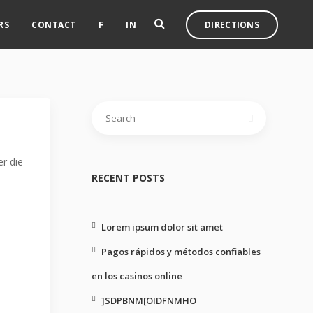
RS
CONTACT
F
IN
DIRECTIONS
Search
for:
r die
RECENT POSTS
Lorem ipsum dolor sit amet
Pagos rápidos y métodos confiables
en los casinos online
]SDPBNM[OIDFNMHO