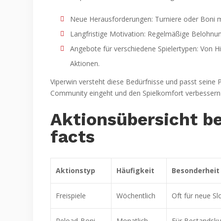
Neue Herausforderungen: Turniere oder Boni m
Langfristige Motivation: Regelmäßige Belohnun
Angebote für verschiedene Spielertypen: Von Hi
Aktionen.
Viperwin versteht diese Bedürfnisse und passt seine 
Community eingeht und den Spielkomfort verbessern
Aktionsübersicht be
facts
Aktionstyp
Häufigkeit
Besonderheit
Freispiele
Wöchentlich
Oft für neue Sl
Reload-Boni
Monatlich
Für Bestandsku