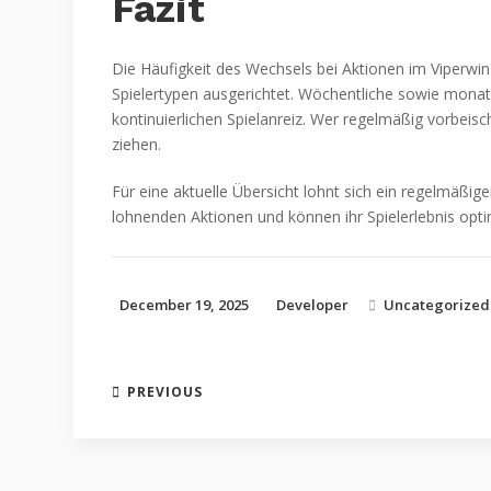
Fazit
Die Häufigkeit des Wechsels bei Aktionen im Viperwin
Spielertypen ausgerichtet. Wöchentliche sowie mona
kontinuierlichen Spielanreiz. Wer regelmäßig vorbei
ziehen.
Für eine aktuelle Übersicht lohnt sich ein regelmäßige
lohnenden Aktionen und können ihr Spielerlebnis opti
December 19, 2025
Developer
Uncategorized
PREVIOUS