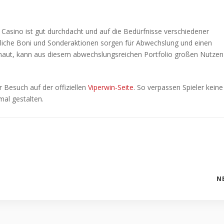
 Casino ist gut durchdacht und auf die Bedürfnisse verschiedener
tliche Boni und Sonderaktionen sorgen für Abwechslung und einen
schaut, kann aus diesem abwechslungsreichen Portfolio großen Nutzen
r Besuch auf der offiziellen
Viperwin-Seite
. So verpassen Spieler keine
mal gestalten.
N