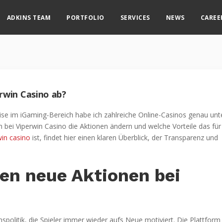
ADKINS TEAM
PORTFOLIO
SERVICES
NEWS
CAREE
erwin Casino ab?
ise im iGaming-Bereich habe ich zahlreiche Online-Casinos genau unte
 bei Viperwin Casino die Aktionen ändern und welche Vorteile das für
win casino
ist, findet hier einen klaren Überblick, der Transparenz und
en neue Aktionen bei
spolitik, die Spieler immer wieder aufs Neue motiviert. Die Plattform